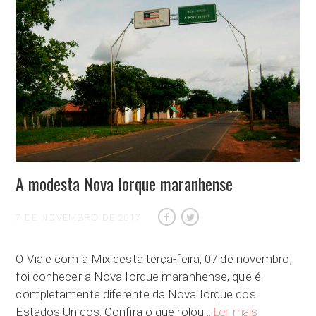
A modesta Nova Iorque maranhense
7 DE NOVEMBRO DE 2017
O Viaje com a Mix desta terça-feira, 07 de novembro,
foi conhecer a Nova Iorque maranhense, que é
completamente diferente da Nova Iorque dos
A modesta No
Estados Unidos. Confira o que rolou…
Ler mais