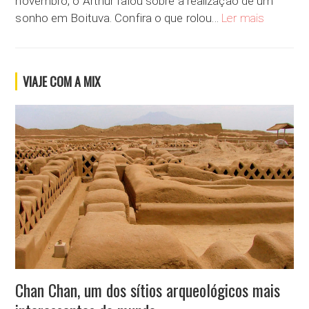
novembro, o Arthur falou sobre a realização de um
Escola de 
sonho em Boituva. Confira o que rolou…
Ler mais
VIAJE COM A MIX
Chan Chan, um dos sítios arqueológicos mais