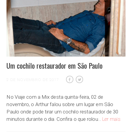
Um cochilo restaurador em São Paulo
2 DE NOVEMBRO DE 2017
No Viaje com a Mix desta quinta-feira, 02 de
novembro, o Arthur falou sobre um lugar em São
Paulo onde pode tirar um cochilo restaurador de 30
Um coc
minutos durante o dia. Confira o que rolou…
Ler mais