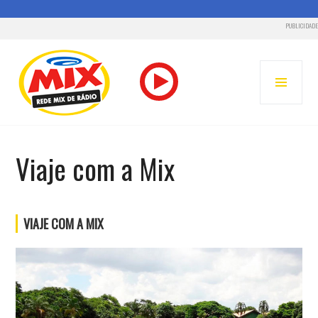
PUBLICIDADE
Pular
para
MENU
o
PRINC
conteúdo
RADIO MIX FM – REDE MIX
Viaje com a Mix
VIAJE COM A MIX