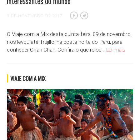
interessantes do mundo
9 DE NOVEMBRO DE 2017
O Viaje com a Mix desta quinta-feira, 09 de novembro,
nos levou até Trujillo, na costa norte do Peru, para
Chan Ch
conhecer Chan Chan. Confira o que rolou…
Ler mais
VIAJE COM A MIX