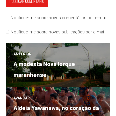
Notifique-me sobre novos comentários por e-mail.
Notifique-me sobre novas publicações por e-mail.
Navegação
ANTERIOR
Post
de
A modesta Nova Iorque
anterior:
maranhense
Post
AVANÇAR
Próximo
Aldeia Yawanawa, no coração da