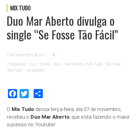
MIX TUDO
Duo Mar Aberto divulga o
single “Se Fosse Tão Fácil”
7 de novembro de 2017
Destaque
Duo
Dupla
fácil
Mar Aberto
Mix Tudo
Se Fosse
Tão Fácil
Variedades
Facebook
Twitter
Compartilhar
O
Mix Tudo
dessa terça-feira, dia 07 de novembro,
recebeu o
Duo Mar Aberto
, que está fazendo o maior
sucesso no Youtube!